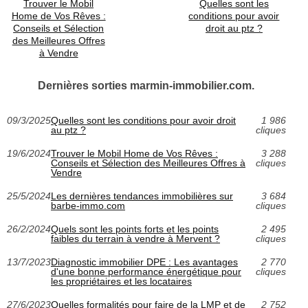
Trouver le Mobil
Quelles sont les
Home de Vos Rêves :
conditions pour avoir
Conseils et Sélection
droit au ptz ?
des Meilleures Offres
à Vendre
Dernières sorties marmin-immobilier.com.
09/3/2025
Quelles sont les conditions pour avoir droit
1 986
au ptz ?
cliques
19/6/2024
Trouver le Mobil Home de Vos Rêves :
3 288
Conseils et Sélection des Meilleures Offres à
cliques
Vendre
25/5/2024
Les dernières tendances immobilières sur
3 684
barbe-immo.com
cliques
26/2/2024
Quels sont les points forts et les points
2 495
faibles du terrain à vendre à Mervent ?
cliques
13/7/2023
Diagnostic immobilier DPE : Les avantages
2 770
d'une bonne performance énergétique pour
cliques
les propriétaires et les locataires
27/6/2023
Quelles formalités pour faire de la LMP et de
2 752