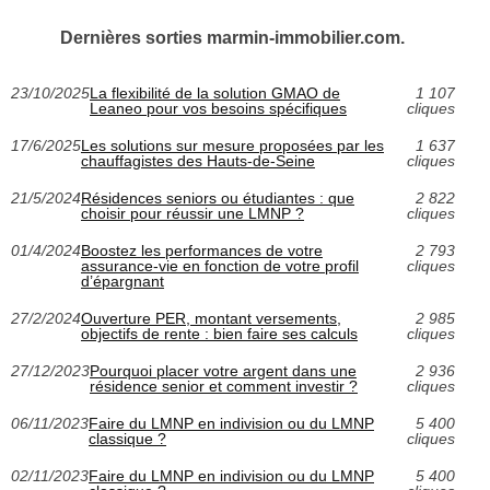
Dernières sorties marmin-immobilier.com.
23/10/2025
La flexibilité de la solution GMAO de
1 107
Leaneo pour vos besoins spécifiques
cliques
17/6/2025
Les solutions sur mesure proposées par les
1 637
chauffagistes des Hauts-de-Seine
cliques
21/5/2024
Résidences seniors ou étudiantes : que
2 822
choisir pour réussir une LMNP ?
cliques
01/4/2024
Boostez les performances de votre
2 793
assurance-vie en fonction de votre profil
cliques
d’épargnant
27/2/2024
Ouverture PER, montant versements,
2 985
objectifs de rente : bien faire ses calculs
cliques
27/12/2023
Pourquoi placer votre argent dans une
2 936
résidence senior et comment investir ?
cliques
06/11/2023
Faire du LMNP en indivision ou du LMNP
5 400
classique ?
cliques
02/11/2023
Faire du LMNP en indivision ou du LMNP
5 400